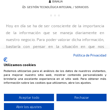
BINALIA
GESTIÓN TECNOLÓGICA INTEGRAL
/
SERVICIOS
Hoy en día se ha de ser consciente de la importancia
de la información que se maneja diariamente en
nuestro negocio. Para poder valorar dicha información,
bastaría con pensar en la situación en que nos
encontraríamos si mañana, al llegar a la oficina,
Política de Privacidad
tuviéramos que trabajar sin los sistemas informáticos.
Utilizamos cookies
Los sistemas informáticos de la…
Podemos utilizarlas para el análisis de los datos de nuestros visitantes,
para mejorar nuestro sitio web, mostrar contenido personalizado y
brindarle una excelente experiencia en el sitio web. Para obtener más
información sobre las cookies que utilizamos, abre los ajustes.
© BINALIA
Aceptar todo
Rechazar
CONSULTORÍA · INFORMÁTICA · INTERNET
Abrir los ajustes
Aviso Legal
Datos de Contacto