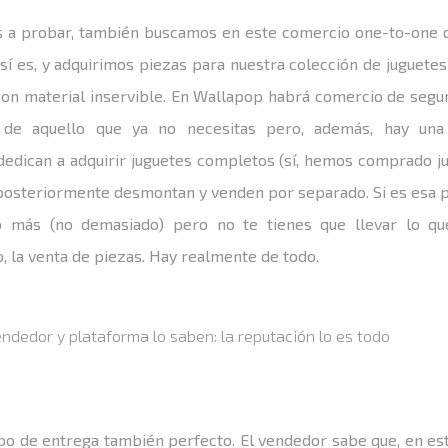
os a probar, también buscamos en este comercio one-to-one d
sí es, y adquirimos piezas para nuestra colección de juguetes
on material inservible. En Wallapop habrá comercio de segu
a de aquello que ya no necesitas pero, además, hay una
edican a adquirir juguetes completos (sí, hemos comprado ju
 posteriormente desmontan y venden por separado. Si es esa pi
o más (no demasiado) pero no te tienes que llevar lo que
la venta de piezas. Hay realmente de todo.
ndedor y plataforma lo saben: la reputación lo es todo
po de entrega también perfecto. El vendedor sabe que, en est