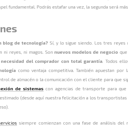
pel fundamental. Podrás estafar una vez, la segunda será más d
ones
n blog de tecnología?
Sí, y lo sigue siendo. Los tres reye
 ni reyes, ni magos. Son
nuevos modelos de negocio
que 
 necesidad del comprador con total garantía
. Todos ell
nología
como ventaja competitiva. También apuestan por 
trol de almacén o la comunicación con el cliente para que sig
nexión de sistemas
con agencias de transporte para que 
estimado (desde aquí nuestra felicitación a los transportistas
eso).
ervicios
siempre comienzan con una fase de análisis del n