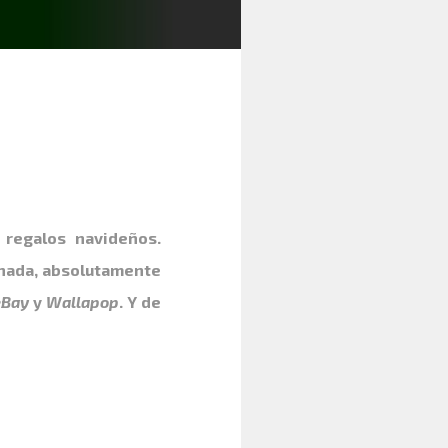
 regalos navideños.
nada, absolutamente
eBay
y
Wallapop
. Y de