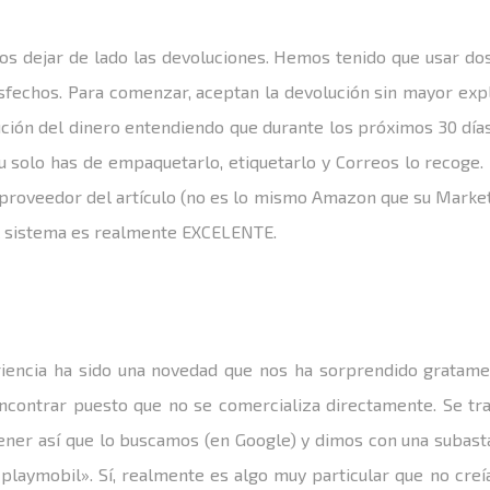
s dejar de lado las devoluciones. Hemos tenido que usar do
fechos. Para comenzar, aceptan la devolución sin mayor expl
lución del dinero entendiendo que durante los próximos 30 dí
 Tu solo has de empaquetarlo, etiquetarlo y Correos lo recoge
proveedor del artículo (no es lo mismo Amazon que su Market
l sistema es realmente EXCELENTE.
riencia ha sido una novedad que nos ha sorprendido gratam
encontrar puesto que no se comercializa directamente. Se tra
tener así que lo buscamos (en Google) y dimos con una subast
playmobil». Sí, realmente es algo muy particular que no cre