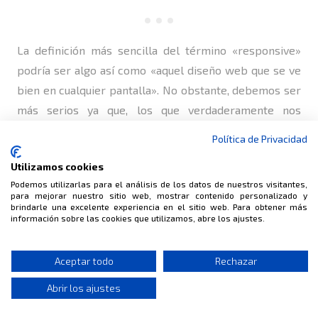
La definición más sencilla del término «responsive»
podría ser algo así como «aquel diseño web que se ve
bien en cualquier pantalla». No obstante, debemos ser
más serios ya que, los que verdaderamente nos
enfrentamos a este tipo de situaciones, sabemos que
Política de Privacidad
el diseño «responsive» va mucho más allá. Veamos
Utilizamos cookies
poco a poco que es…
Podemos utilizarlas para el análisis de los datos de nuestros visitantes,
para mejorar nuestro sitio web, mostrar contenido personalizado y
brindarle una excelente experiencia en el sitio web. Para obtener más
información sobre las cookies que utilizamos, abre los ajustes.
© BINALIA
Aceptar todo
Rechazar
CONSULTORÍA · INFORMÁTICA · INTERNET
Abrir los ajustes
Aviso Legal
Datos de Contacto