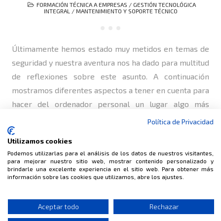
FORMACIÓN TÉCNICA A EMPRESAS
/
GESTIÓN TECNOLÓGICA
INTEGRAL
/
MANTENIMIENTO Y SOPORTE TÉCNICO
Últimamente hemos estado muy metidos en temas de
seguridad y nuestra aventura nos ha dado para multitud
de reflexiones sobre este asunto. A continuación
mostramos diferentes aspectos a tener en cuenta para
hacer del ordenador personal un lugar algo más
seguro. No son consejos mágicos ni requiere de
Política de Privacidad
conocimientos técnicos avanzados, son directrices a
Utilizamos cookies
tener…
Podemos utilizarlas para el análisis de los datos de nuestros visitantes,
para mejorar nuestro sitio web, mostrar contenido personalizado y
brindarle una excelente experiencia en el sitio web. Para obtener más
información sobre las cookies que utilizamos, abre los ajustes.
© BINALIA
Aceptar todo
Rechazar
CONSULTORÍA · INFORMÁTICA · INTERNET