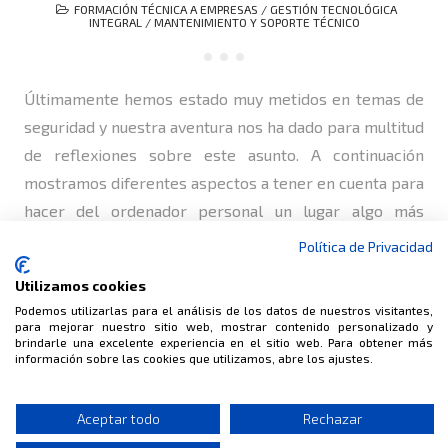
FORMACIÓN TÉCNICA A EMPRESAS
/
GESTIÓN TECNOLÓGICA
INTEGRAL
/
MANTENIMIENTO Y SOPORTE TÉCNICO
Últimamente hemos estado muy metidos en temas de
seguridad y nuestra aventura nos ha dado para multitud
de reflexiones sobre este asunto. A continuación
mostramos diferentes aspectos a tener en cuenta para
hacer del ordenador personal un lugar algo más
seguro. No son consejos mágicos ni requiere de
Política de Privacidad
conocimientos técnicos avanzados, son directrices a
Utilizamos cookies
tener…
Podemos utilizarlas para el análisis de los datos de nuestros visitantes,
para mejorar nuestro sitio web, mostrar contenido personalizado y
brindarle una excelente experiencia en el sitio web. Para obtener más
información sobre las cookies que utilizamos, abre los ajustes.
© BINALIA
Aceptar todo
Rechazar
CONSULTORÍA · INFORMÁTICA · INTERNET